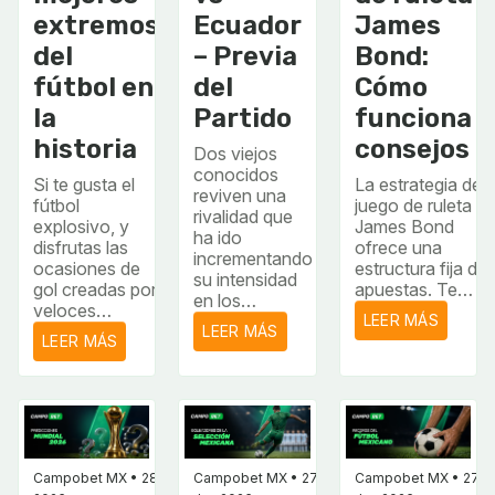
extremos
Ecuador
James
del
– Previa
Bond:
fútbol en
del
Cómo
la
Partido
funciona y
historia
consejos
Dos viejos
conocidos
Si te gusta el
La estrategia de
reviven una
fútbol
juego de ruleta
rivalidad que
explosivo, y
James Bond
ha ido
disfrutas las
ofrece una
incrementando
ocasiones de
estructura fija de
su intensidad
gol creadas por
apuestas. Te…
en los…
ESTRATEGIA DE
veloces…
MÉXICO VS ECUADOR – PREVIA DEL P
LEER MÁS
LOS MEJORES EXTREMOS DEL FÚTBOL EN LA HISTORIA
LEER MÁS
LEER MÁS
Campobet MX • 28 Jun
Campobet MX • 27
Campobet MX • 27