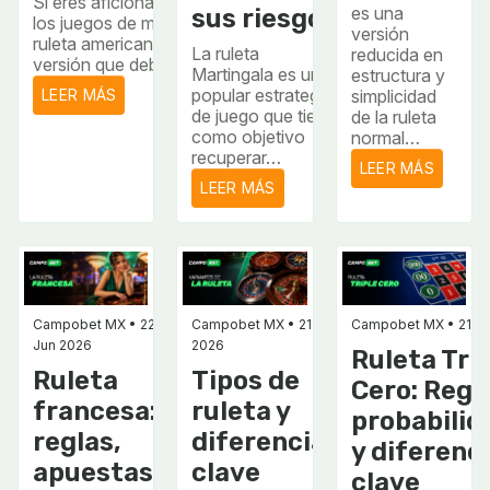
Si eres aficionado de
es una
sus riesgos
los juegos de mesa, la
versión
ruleta americana es una
La ruleta
reducida en
versión que debes…
Martingala es una
estructura y
RULETA AMERICANA: REGLAS, PROBABILIDADES Y CÓMO J
popular estrategia
LEER MÁS
simplicidad
de juego que tiene
de la ruleta
como objetivo
normal…
MINI RULETA Y 
recuperar…
LEER MÁS
ESTRATEGIA DE RULETA MARTINGALA
LEER MÁS
Campobet MX • 22
Campobet MX • 21 Jun
Campobet MX • 21 Ju
Jun 2026
2026
Ruleta Tri
Ruleta
Tipos de
Cero: Regl
francesa:
ruleta y
probabilid
reglas,
diferencias
y diferenc
apuestas
clave
clave