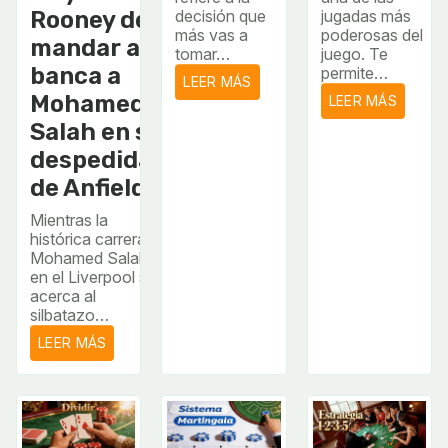
Rooney de
decisión que
jugadas más
más vas a
poderosas del
mandar a la
tomar…
juego. Te
BLACKJACK PEDIR CARTA O PLANTAR
banca a
permite…
LEER MÁS
DOBLAR LA APUE
Mohamed
LEER MÁS
Salah en su
despedida
de Anfield
Mientras la
histórica carrera de
Mohamed Salah
en el Liverpool se
acerca al
silbatazo…
EXCLUSIVA: JOHN ARNE RIISE RESPALDA LA AUDAZ PETI
LEER MÁS