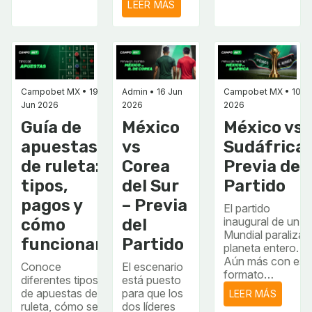
LEER MÁS
Campobet MX • 19
Admin • 16 Jun
Campobet MX • 10 J
Jun 2026
2026
2026
Guía de
México
México vs
apuestas
vs
Sudáfrica 
de ruleta:
Corea
Previa del
tipos,
del Sur
Partido
pagos y
– Previa
El partido
inaugural de un
cómo
del
Mundial paraliza a
funcionan
Partido
planeta entero.
Aún más con est
Conoce
El escenario
formato…
diferentes tipos
está puesto
MÉXICO VS SUDÁ
de apuestas de
para que los
LEER MÁS
ruleta, cómo se
dos líderes