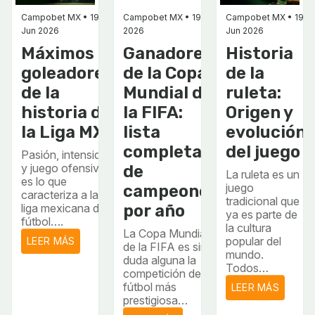
Campobet MX • 19
Campobet MX • 19 Jun
Campobet MX • 19
Jun 2026
2026
Jun 2026
Máximos
Ganadores
Historia
goleadores
de la Copa
de la
de la
Mundial de
ruleta:
historia de
la FIFA:
Origen y
la Liga MX
lista
evolución
completa
del juego
Pasión, intensidad
y juego ofensivo
de
La ruleta es un
es lo que
juego
campeones
caracteriza a la
tradicional que
liga mexicana de
por año
ya es parte de
fútbol….
la cultura
MÁXIMOS GOLEADORES DE LA HISTORIA DE LA LIGA MX
La Copa Mundial
popular del
LEER MÁS
de la FIFA es sin
mundo.
duda alguna la
Todos…
competición de
HISTORIA DE LA
fútbol más
LEER MÁS
prestigiosa…
GANADORES DE LA COPA MUNDIAL DE