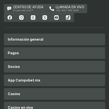
CENTRO DE AYUDA
LLAMADA EN VIVO
Disponible 24/7
+52-800-953-5634
Información general
Pagos
Socios
App Campobet.mx
Casino
Casino en vivo