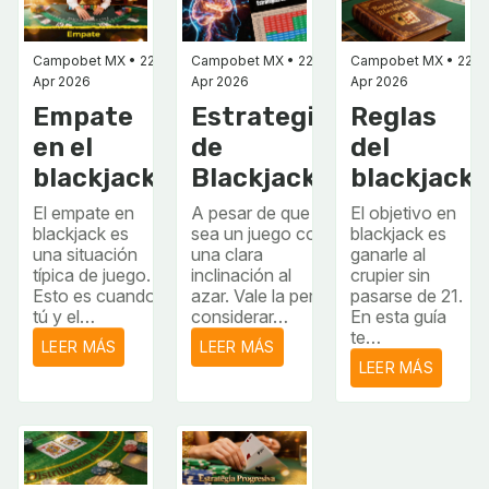
Campobet MX • 22
Campobet MX • 22
Campobet MX • 22
Apr 2026
Apr 2026
Apr 2026
Empate
Estrategia
Reglas
en el
de
del
blackjack
Blackjack
blackjack
El empate en
A pesar de que
El objetivo en
blackjack es
sea un juego con
blackjack es
una situación
una clara
ganarle al
típica de juego.
inclinación al
crupier sin
Esto es cuando
azar. Vale la pena
pasarse de 21.
tú y el…
considerar…
En esta guía
EMPATE EN EL BLACKJACK
ESTRATEGIA DE BLACKJACK
te…
LEER MÁS
LEER MÁS
REGLAS DEL BLA
LEER MÁS