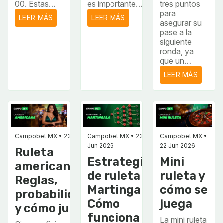
00. Estas…
es importante…
tres puntos
PAGOS DEL VERDE EN LA RULETA: PROBABILIDADES DEL 0 
GUÍA DE PROBABILIDADES DE RULETA
para
LEER MÁS
LEER MÁS
asegurar su
pase a la
siguiente
ronda, ya
que un…
CHEQUIA VS MÉX
LEER MÁS
Campobet MX • 23 Jun 2026
Campobet MX • 23
Campobet MX •
Jun 2026
22 Jun 2026
Ruleta
Estrategia
Mini
americana:
de ruleta
ruleta y
Reglas,
Martingala:
cómo se
probabilidades
Cómo
juega
y cómo jugar
funciona y
La mini ruleta