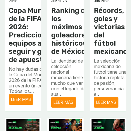
2026
Jun 2026
Jun 2026
Copa Mundial
Ranking de
Récords,
de la FIFA
los
goles y
2026:
máximos
victorias
Predicciones,
goleadores
del
equipos a
históricos
fútbol
seguir y guía
de México
mexicano
de apuestas
La identidad de la
La selección
selección
mexicana de
No hay dudas de que
nacional
fútbol tiene una
la Copa del Mundo
mexicana tiene
historia repleta
2026 de la FIFA será
mucho que ver
de pasión,
un evento único.
con el legado de
perseverancia
Todos los…
sus…
e…
COPA MUNDIAL DE LA FIFA 2026: PREDICCIONES, EQUIPOS
RANKING DE LOS MÁXIMOS GOLEADO
RÉCORDS, GOLES
LEER MÁS
LEER MÁS
LEER MÁS