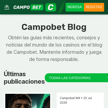
INGRESA
REGISTRO
Campobet Blog
Obtén las guías más recientes, consejos y
noticias del mundo de los casinos en el blog
de Campobet. Mantente informado y juega
de forma responsable.
Últimas
publicaciones
Campobet MX • 20 Jul
2026