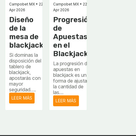
Campobet MX • 22
Campobet MX • 22
Apr 2026
Apr 2026
Diseño
Progresión
de la
de
mesa de
Apuestas
blackjack
en el
Blackjack
Si dominas la
disposición del
La progresión de
tablero de
apuestas en
blackjack,
blackjack es una
apostarás con
forma de ajustar
mayor
la cantidad de
seguridad….
las…
DISEÑO DE LA MESA DE BLACKJACK
PROGRESIÓN DE APUESTAS EN EL BL
LEER MÁS
LEER MÁS