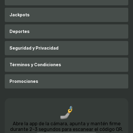
Jackpots
Deportes
Seguridad y Privacidad
Términos y Condiciones
Promociones
Abre la app de la cámara, apunta y mantén firme
durante 2-3 segundos para escanear el código QR.