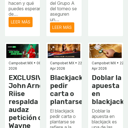
hacen y qué
del Grupo A
puedes esperar
del torneo se
de…
aseguren
GUÍA DE APUESTAS DE RULETA: TIPOS, PAGOS Y CÓMO F
un…
LEER MÁS
MÉXICO VS COREA DEL SUR – PREVIA
LEER MÁS
Campobet MX • 08 Jun
Campobet MX • 22
Campobet MX • 22
2026
Apr 2026
Apr 2026
EXCLUSIVA:
Blackjack
Doblar la
John Arne
pedir
apuesta
Riise
carta o
en
respalda la
plantarse
blackjack
audaz
El blackjack
Doblar la
pedir carta o
apuesta en
petición de
plantarse se
blackjack es
Wayne
refiere a la
una de las